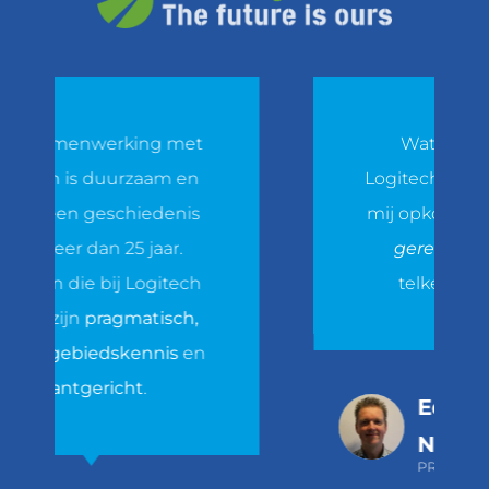
 samenwerking met
Wat speciaal i
ech is duurzaam en
Logitech? Het eers
al een geschiedenis
mij opkomt is
sne
 meer dan 25 jaar.
geregeld.
Je z
en die bij Logitech
telkens weer 
n zijn
pragmatisch,
el, gebiedskennis
en
klantgericht
.
Ed van
Nieuwa
PROJECTMANA