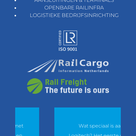
OPENBARE RAILINFRA
LOGISTIEKE BEDRIJFSINRICHTING
met
Wat speciaal is aan
en
Logitech? Het eerste dat in