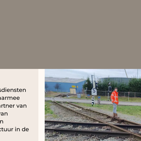
sdiensten
Daarmee
rtner van
van
en
tuur in de