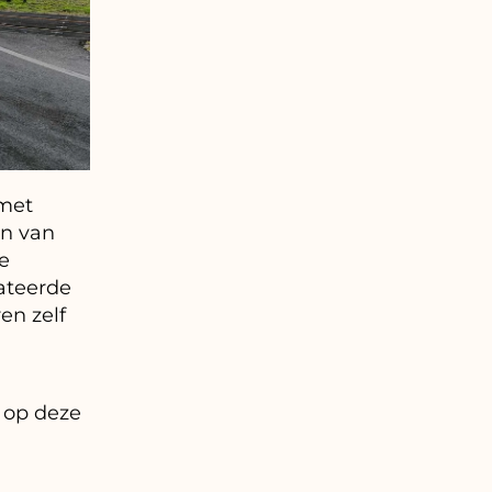
 met
en van
e
ateerde
en zelf
 op deze