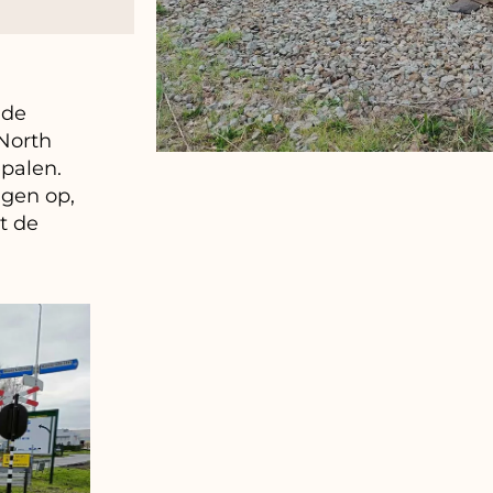
 de
North
palen.
ngen op,
t de