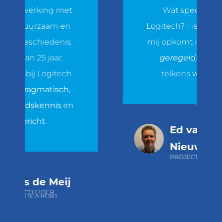
erking met
Wat speciaal is aan
duurzaam en
Logitech? Het eerste dat i
eschiedenis
mij opkomt is
snel en toc
n 25 jaar.
geregeld.
Je ziet het
ij Logitech
telkens weer terug.
ragmatisch,
edskennis
en
richt
.
Ed van
Nieuwameron
PROJECTMANAGER
 de Meij
CTLEIDER
SEA PORT