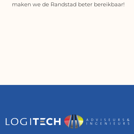
maken we de Randstad beter bereikbaar!
g and fruitful
Onze samenwerking 
he last decade. I
kent al een geschi