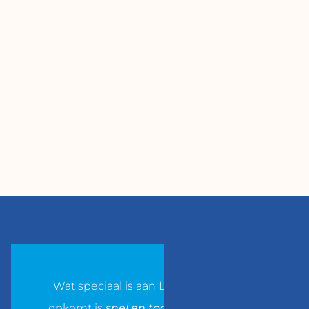
ciaal is aan Logitech? Het eerste dat in mij
 is
snel en toch geregeld.
Je ziet het telkens