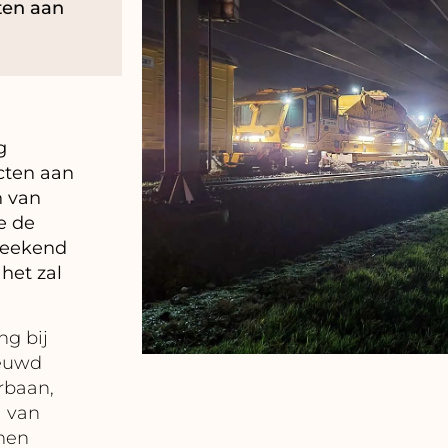
cten aan
g
ecten aan
n van
e de
 weekend
het zal
g bij
ieuwd
rbaan,
l van
amen