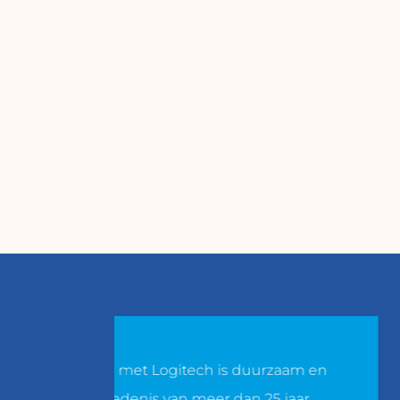
met Logitech is duurzaam en
Wat spe
edenis van meer dan 25 jaar.
opkomt