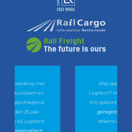
erking met
Wat speciaal is aan
duurzaam en
Logitech? Het eerste dat 
geschiedenis
mij opkomt is
snel en to
n 25 jaar.
geregeld.
Je ziet het
bij Logitech
telkens weer terug.
ragmatisch,