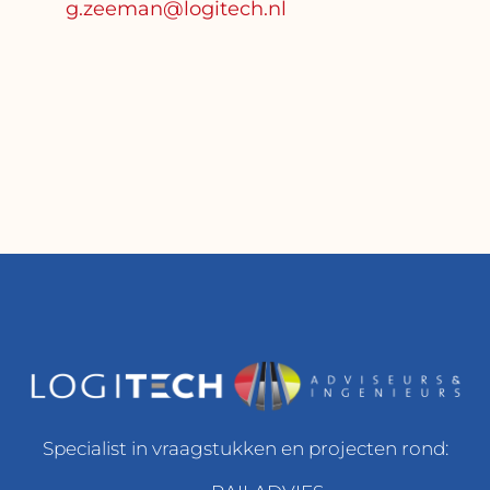
g.zeeman@logitech.nl
Specialist in vraagstukken en projecten rond: