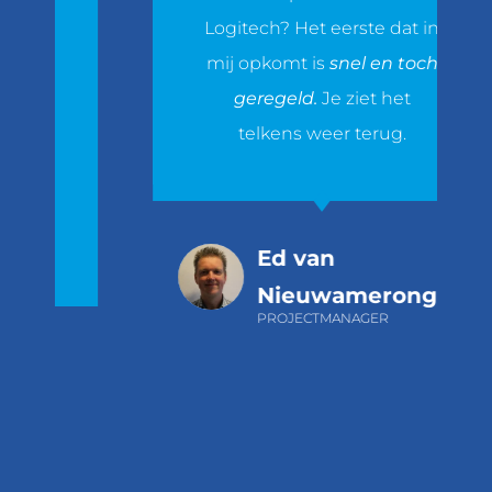
n
Logitech? Het eerste dat in
s
mij opkomt is
snel en toch
geregeld.
Je ziet het
ch
telkens weer terug.
,
en
Ed van
Nieuwamerongen
PROJECTMANAGER
j